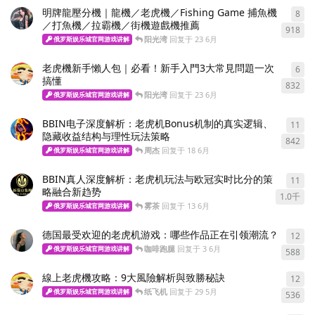
明牌龍壓分機｜龍機／老虎機／Fishing Game 捕魚機
8
8
条
／打魚機／拉霸機／街機遊戲機推薦
918
阳光湾
回复于
23 6月
俄罗斯娱乐城官网游戏讲解
老虎機新手懶人包｜必看！新手入門3大常見問題一次
6
6
条
搞懂
832
阳光湾
回复于
23 6月
俄罗斯娱乐城官网游戏讲解
BBIN电子深度解析：老虎机Bonus机制的真实逻辑、
11
11
隐藏收益结构与理性玩法策略
842
周杰
回复于
18 6月
俄罗斯娱乐城官网游戏讲解
BBIN真人深度解析：老虎机玩法与欧冠实时比分的策
11
11
略融合新趋势
1.0千
雾茶
回复于
13 6月
俄罗斯娱乐城官网游戏讲解
德国最受欢迎的老虎机游戏：哪些作品正在引领潮流？
12
12
咖啡跑腿
回复于
3 6月
俄罗斯娱乐城官网游戏讲解
588
線上老虎機攻略：9大風險解析與致勝秘訣
12
12
纸飞机
回复于
29 5月
俄罗斯娱乐城官网游戏讲解
536