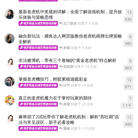
最新老虎机中奖规则详解：全面了解游戏机制，提升娱
12
12
乐体验与策略思维
630
北门老张
回复于
9 天前
俄罗斯娱乐城官网游戏讲解
融合新玩法：捕鱼达人网页版教你老虎机棋牌出牌策略
6
6
条
全解析
980
灰猫
回复于
9 天前
俄罗斯娱乐城官网游戏讲解
非法赌博机：带有三个卷轴的“黄金老虎机”特点解析
9
9
条
老狐狸
回复于
14 天前
俄罗斯娱乐城官网游戏讲解
863
掌握老虎機技巧，輕鬆累積遊戲彩金
12
12
汪宇
回复于
19 天前
俄罗斯娱乐城官网游戏讲解
671
真正的老虎机魔力在于掌控玩家的期待
7
7
条
灰猫
回复于
25 天前
俄罗斯娱乐城官网游戏讲解
1.1千
麻将胡了2试玩带你了解老虎机机制：解析“吞吐期”说
12
12
法与常见误区，新手必看攻略
490
晨晓
回复于
1 个月前
俄罗斯娱乐城官网游戏讲解