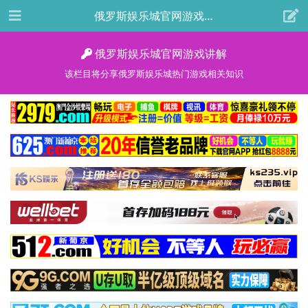
俄罗斯娱乐城官网游戏讲解
俄罗斯娱乐城官网游戏讲解
该栏目将分享俄罗斯娱乐城热门游戏相关知识