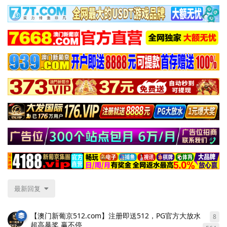
最新回复
【澳门新葡京512.com】注册即送512，PG官方大放水
8
8
条
超高暴奖 赢不停