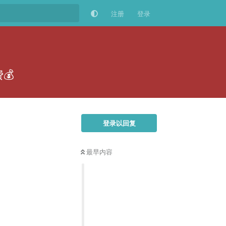
注册
登录
💰
登录以回复
最早内容