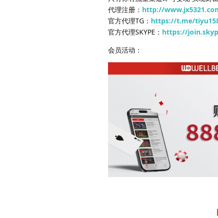
代理注册：
http://www.jx5321.co
官方代理TG：
https://t.me/tiyu15
官方代理SKYPE：
https://join.sk
会员活动：