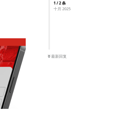
1
/
2
条
十月 2025
最新回复