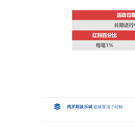
俄罗斯娱乐城
超级置顶了此帖