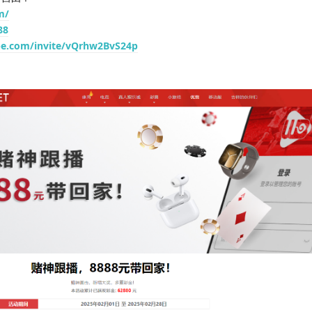
m/
88
ype.com/invite/vQrhw2BvS24p