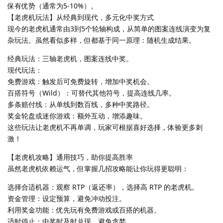
保有优势（通常为5-10%）。
【老虎机玩法】从经典到现代，多元化中奖方式
现今的老虎机通常由3到5个轮轴构成，从简单的图案连线演变为复
杂玩法。虽然看似多样，但都基于同一原理：随机生成结果。
经典玩法：三轴老虎机，图案连线中奖。
现代玩法：
免费游戏：触发后可免费旋转，增加中奖机会。
百搭符号（Wild）：可替代其他符号，提高连线几率。
多条赔付线：从单线到数百线，多种中奖路径。
奖金轮盘或迷你游戏：额外互动，增添趣味。
这些玩法让老虎机不再单调，玩家可根据喜好选择，体验更多刺
激！
【老虎机攻略】通用技巧，助你提高胜率
虽然老虎机依赖运气，但掌握几招攻略能让你玩得更聪明：
选择合适机器：观察 RTP（返还率），选择高 RTP 的老虎机。
资金管理：设定预算，避免冲动投注。
利用奖金功能：优先玩有免费游戏或百搭的机器。
适时停止：中奖时及时兑现，避免贪婪。