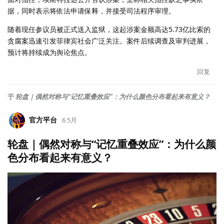
据，同时表示将依法申请保释，并接受司法程序审理。
随着现任参议员被正式送入监狱，这起涉案金额高达5.73亿比索的
贪腐案迅速引发菲律宾社会广泛关注。案件后续调查及审判进展，
预计将持续成为舆论焦点。
回复
于
轮盘｜偶然对称与“记忆重叠效应”：为什么颜色分布看起来有意义？
官方平台
6 5月
轮盘｜偶然对称与“记忆重叠效应”：为什么颜
色分布看起来有意义？