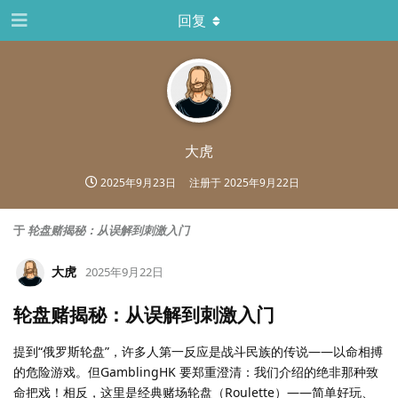
回复
大虎
2025年9月23日
注册于
2025年9月22日
于
轮盘赌揭秘：从误解到刺激入门
大虎
2025年9月22日
轮盘赌揭秘：从误解到刺激入门
提到“俄罗斯轮盘”，许多人第一反应是战斗民族的传说——以命相搏
的危险游戏。但GamblingHK 要郑重澄清：我们介绍的绝非那种致
命把戏！相反，这里是经典赌场轮盘（Roulette）——简单好玩、