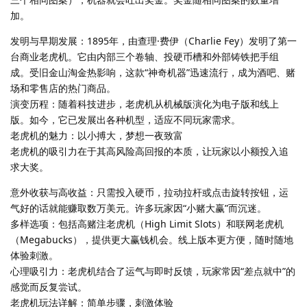
加。
发明与早期发展：1895年，由查理·费伊（Charlie Fey）发明了第一
台商业老虎机。它由内部三个卷轴、投硬币槽和外部铸铁把手组
成。受旧金山淘金热影响，这款“神奇机器”迅速流行，成为酒吧、赌
场和零售店的热门商品。
演变历程：随着科技进步，老虎机从机械版演化为电子版和线上
版。如今，它已发展出各种机型，适应不同玩家需求。
老虎机的魅力：以小搏大，梦想一夜致富
老虎机的吸引力在于其高风险高回报的本质，让玩家以小额投入追
求大奖。
意外收获与高收益：只需投入硬币，拉动拉杆或点击旋转按钮，运
气好的话就能赚取数万美元。许多玩家因“小赌大赢”而沉迷。
多样选项：包括高赌注老虎机（High Limit Slots）和联网老虎机
（Megabucks），提供更大赢钱机会。线上版本更方便，随时随地
体验刺激。
心理吸引力：老虎机结合了运气与即时反馈，玩家常因“差点就中”的
感觉而反复尝试。
老虎机玩法详解：简单步骤，刺激体验