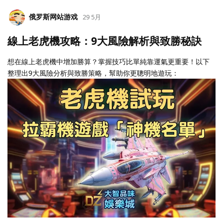
俄罗斯网站游戏
29 5月
線上老虎機攻略：9大風險解析與致勝秘訣
想在線上老虎機中增加勝算？掌握技巧比單純靠運氣更重要！以下
整理出9大風險分析與致勝策略，幫助你更聰明地遊玩：