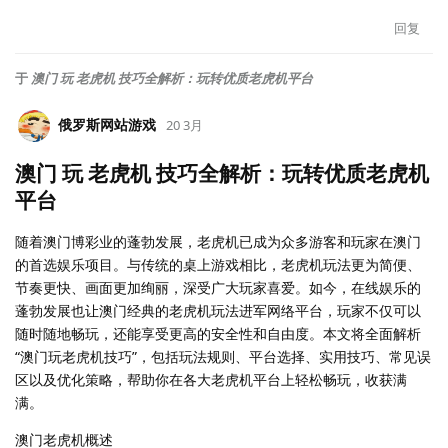
回复
于
澳门 玩 老虎机 技巧全解析：玩转优质老虎机平台
俄罗斯网站游戏
20 3月
澳门 玩 老虎机 技巧全解析：玩转优质老虎机
平台
随着澳门博彩业的蓬勃发展，老虎机已成为众多游客和玩家在澳门
的首选娱乐项目。与传统的桌上游戏相比，老虎机玩法更为简便、
节奏更快、画面更加绚丽，深受广大玩家喜爱。如今，在线娱乐的
蓬勃发展也让澳门经典的老虎机玩法进军网络平台，玩家不仅可以
随时随地畅玩，还能享受更高的安全性和自由度。本文将全面解析
“澳门玩老虎机技巧”，包括玩法规则、平台选择、实用技巧、常见误
区以及优化策略，帮助你在各大老虎机平台上轻松畅玩，收获满
满。
澳门老虎机概述