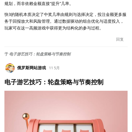
规划，而非依赖金额直接“提升”几率。
快3的随机本质决定了中奖几率由规则与选择决定，投注金额更多服
务于回报放大和风险管理。通过数据驱动的组合优化与适度投入，
玩家可在这一高频游戏中获得更为结构化的参与过程。
回复
于
电子游艺技巧：轮盘策略与节奏控制
俄罗斯网站游戏
11 5月
电子游艺技巧：轮盘策略与节奏控制