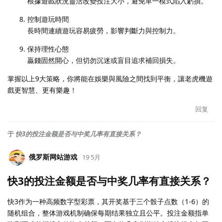
根據遊戲狀況靈活改變投注大小，避免單一模式陷入虧損。
控制遊玩時間
長時間連續遊玩容易疲勞，影響判斷力與控制力。
保持理性心態
贏錢固然開心，但切勿沉迷或盲目追求補回損失。
掌握以上9大策略，你將能在娛樂與風險之間找到平衡，讓老虎機遊
戲更智慧、更有樂趣！
回复
于
快3的投注金额是否与中奖几率有直接关系？
俄罗斯网站游戏
19 5月
快3的投注金额是否与中奖几率有直接关系？
快3作为一种高频数字型彩票，其开奖基于三个骰子点数（1-6）的
随机组合，整体游戏机制确保每期结果独立且公平。投注金额指单