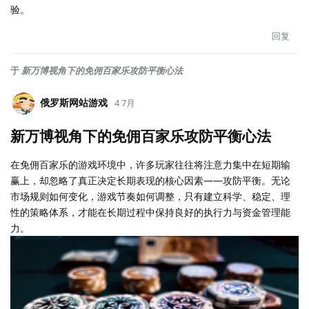
验。
回复
于
新万博视角下的免佣百家乐攻防平衡心法
俄罗斯网站游戏
4 7月
新万博视角下的免佣百家乐攻防平衡心法
在免佣百家乐的游戏环境中，许多玩家往往将注意力集中在短期输
赢上，却忽略了真正决定长期表现的核心因素——攻防平衡。无论
市场规则如何变化，游戏节奏如何调整，只有建立科学、稳定、理
性的策略体系，才能在长期过程中保持良好的执行力与资金管理能
力。