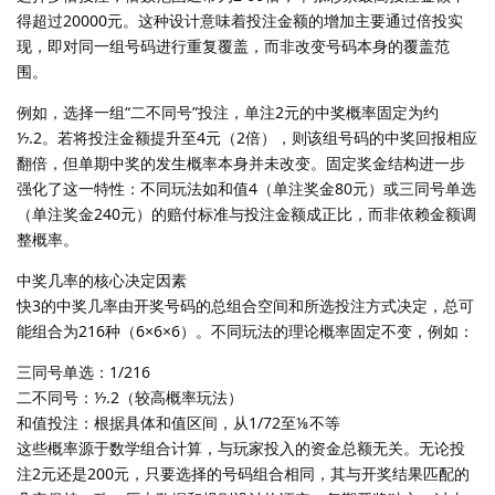
得超过20000元。这种设计意味着投注金额的增加主要通过倍投实
现，即对同一组号码进行重复覆盖，而非改变号码本身的覆盖范
围。
例如，选择一组“二不同号”投注，单注2元的中奖概率固定为约
⅐.2。若将投注金额提升至4元（2倍），则该组号码的中奖回报相应
翻倍，但单期中奖的发生概率本身并未改变。固定奖金结构进一步
强化了这一特性：不同玩法如和值4（单注奖金80元）或三同号单选
（单注奖金240元）的赔付标准与投注金额成正比，而非依赖金额调
整概率。
中奖几率的核心决定因素
快3的中奖几率由开奖号码的总组合空间和所选投注方式决定，总可
能组合为216种（6×6×6）。不同玩法的理论概率固定不变，例如：
三同号单选：1/216
二不同号：⅐.2（较高概率玩法）
和值投注：根据具体和值区间，从1/72至⅛不等
这些概率源于数学组合计算，与玩家投入的资金总额无关。无论投
注2元还是200元，只要选择的号码组合相同，其与开奖结果匹配的