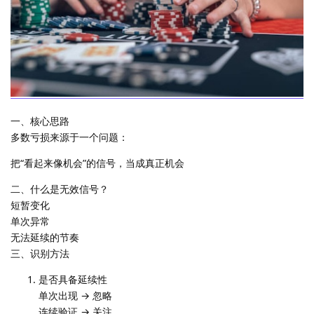
一、核心思路
多数亏损来源于一个问题：
把“看起来像机会”的信号，当成真正机会
二、什么是无效信号？
短暂变化
单次异常
无法延续的节奏
三、识别方法
是否具备延续性
单次出现 → 忽略
连续验证 → 关注