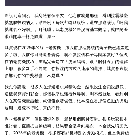
啊說到這個吼，我身邊有個朋友，他之前就是那種，看到拉霸機臺
就無腦投錢的人，結果咧？每次都輸到脫褲，還在那邊該說「啊我
就運氣不好啊」。拜託喔，玩老虎機如果沒有基本觀念，就跟閉著
眼睛開車一樣危險啦，厚～
其實現在2026年的線上老虎機，跟以前那種傳統的角子機已經差超
多了啦。以前你可能還會覺得，啊不就拉個桿子等圖案就好？但現
在的老虎機技巧，重點完全是在「獎金結構」跟「賠付線」的理解
上耶。很多新手不知道，你投注的方式跟連線的選擇，其實會直接
影響到你的中獎機會，不是嗎？
我跟你說啦，很多人在那邊追求累積彩金，結果投注金額設超低，
這樣就算賽到彩金，那個數字也難看到爆啊。啊不然就是，看到別
人在某個機臺贏錢，就傻傻跟著儲值，根本沒在看那個遊戲的獎勵
週期，這樣不行啦，真的不行。
啊～然後還有一個很關鍵的點，就是那個賠付表啦。很多玩家根本
懶得看，直接按自動旋轉，結果獎金沒拿到幾次，本金就先噴光光
了。2026年的老虎機，很多都有那種特殊的獎勵模式，像是免費旋