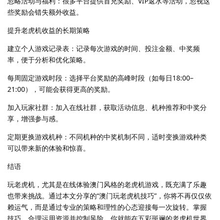
忽略活动与福利：很多平台提供首充奖励、VIP返水等活动，忽视这
些奖励会错失额外收益。
提升老虎机收益的长期策略
建立个人游戏记录表：记录每次游戏的时间、投注金额、中奖频
率，便于分析和优化策略。
每周固定游戏时段：选择平台奖励的高峰时段（如每日18:00–
21:00），可能会获得更高的奖励。
加入玩家社群：加入在线社群，获取活动信息、机种推荐和中奖分
享，增强参与感。
定期更换游戏机种：不同机种的中奖机制不同，适时变换游戏种类
可以带来新的体验和惊喜。
结语
玩老虎机，尤其是在线体验澳门风格的老虎机游戏，既充满了乐趣
也带来挑战。通过本文分享的“澳门玩老虎机技巧”，你将不再仅仅依
赖运气，而是通过专业的策略和理性的心态迎接每一次旋转。掌握
技巧、合理运用资源并控制风险，你就能在五彩斑斓的老虎机世界