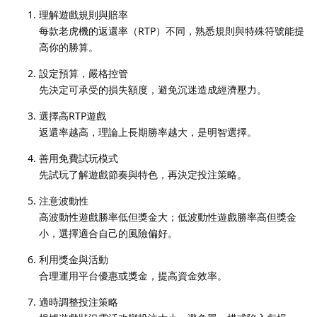
理解遊戲規則與賠率
每款老虎機的返還率（RTP）不同，熟悉規則與特殊符號能提
高你的勝算。
設定預算，嚴格控管
先決定可承受的損失額度，避免沉迷造成經濟壓力。
選擇高RTP遊戲
返還率越高，理論上長期勝率越大，是明智選擇。
善用免費試玩模式
先試玩了解遊戲節奏與特色，再決定投注策略。
注意波動性
高波動性遊戲勝率低但獎金大；低波動性遊戲勝率高但獎金
小，選擇適合自己的風險偏好。
利用獎金與活動
合理運用平台優惠或獎金，提高資金效率。
適時調整投注策略