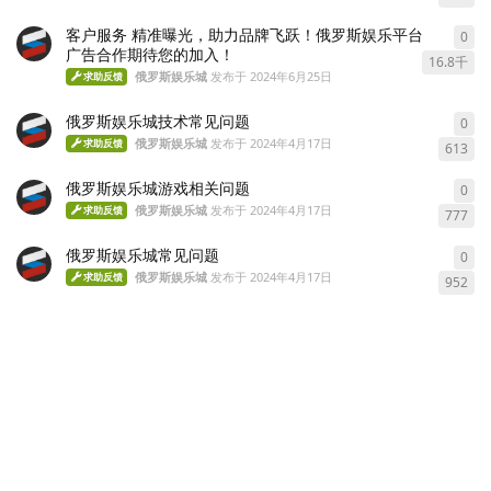
客户服务 精准曝光，助力品牌飞跃！俄罗斯娱乐平台
0
0
条
广告合作期待您的加入！
16.8千
俄罗斯娱乐城
发布于
2024年6月25日
求助反馈
俄罗斯娱乐城技术常见问题
0
0
条
俄罗斯娱乐城
发布于
2024年4月17日
求助反馈
613
俄罗斯娱乐城游戏相关问题
0
0
条
俄罗斯娱乐城
发布于
2024年4月17日
求助反馈
777
俄罗斯娱乐城常见问题
0
0
条
俄罗斯娱乐城
发布于
2024年4月17日
求助反馈
952