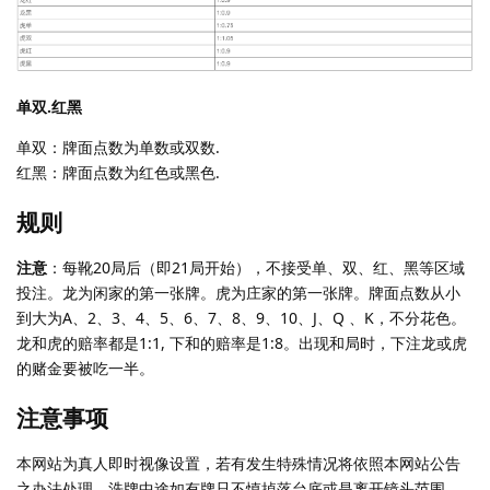
单双.红黑
单双：牌面点数为单数或双数.
红黑：牌面点数为红色或黑色.
规则
注意
：每靴20局后（即21局开始），不接受单、双、红、黑等区域
投注。龙为闲家的第一张牌。虎为庄家的第一张牌。牌面点数从小
到大为A、2、3、4、5、6、7、8、9、10、J、Q 、K，不分花色。
龙和虎的赔率都是1:1, 下和的赔率是1:8。出现和局时，下注龙或虎
的赌金要被吃一半。
注意事项
本网站为真人即时视像设置，若有发生特殊情况将依照本网站公告
之办法处理。洗牌中途如有牌只不慎掉落台底或是离开镜头范围，