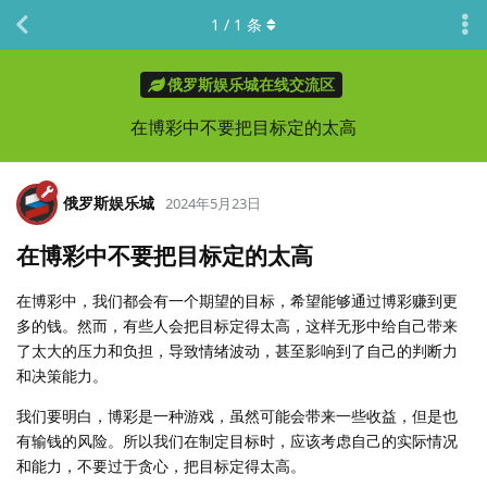
1
/
1
条
俄罗斯娱乐城在线交流区
在博彩中不要把目标定的太高
俄罗斯娱乐城
2024年5月23日
在博彩中不要把目标定的太高
在博彩中，我们都会有一个期望的目标，希望能够通过博彩赚到更
多的钱。然而，有些人会把目标定得太高，这样无形中给自己带来
了太大的压力和负担，导致情绪波动，甚至影响到了自己的判断力
和决策能力。
我们要明白，博彩是一种游戏，虽然可能会带来一些收益，但是也
有输钱的风险。所以我们在制定目标时，应该考虑自己的实际情况
和能力，不要过于贪心，把目标定得太高。