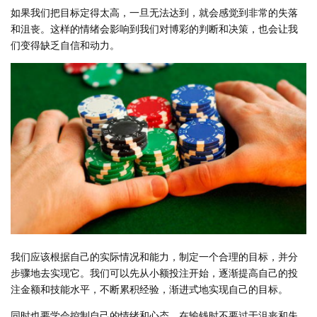
如果我们把目标定得太高，一旦无法达到，就会感觉到非常的失落
和沮丧。这样的情绪会影响到我们对博彩的判断和决策，也会让我
们变得缺乏自信和动力。
我们应该根据自己的实际情况和能力，制定一个合理的目标，并分
步骤地去实现它。我们可以先从小额投注开始，逐渐提高自己的投
注金额和技能水平，不断累积经验，渐进式地实现自己的目标。
同时也要学会控制自己的情绪和心态，在输钱时不要过于沮丧和失