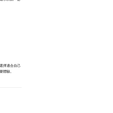
選擇適合自己
樂體驗。
回复