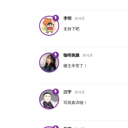
李明
30 6月
支持下吧
咖啡跑腿
30 6月
楼主辛苦了！
汪宇
30 6月
写得真详细！