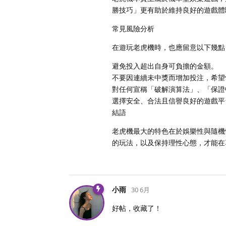
勝技巧」更有助於維持良好的遊戲體
常見風險分析
在遊玩老虎機時，也應留意以下幾點
避免投入超出自身可負擔的金額。
不要因連續未中獎而增加投注，希望
對任何宣稱「破解演算法」、「保證
選擇安全、合法且信譽良好的遊戲平
結語
老虎機最大的特色在於娛樂性與隨機
的玩法，以及保持理性心態，才能在
小雨
30 6月
好帖，收藏了！