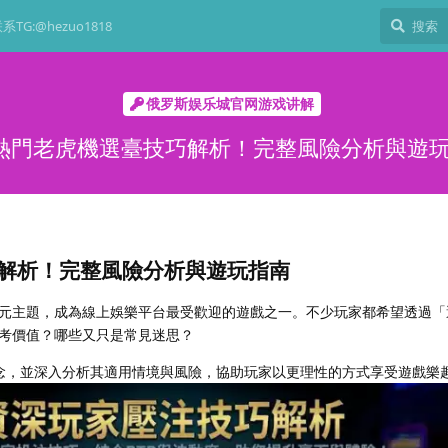
TG:@hezuo1818
俄罗斯娱乐城官网游戏讲解
熱門老虎機選臺技巧解析！完整風險分析與遊
巧解析！完整風險分析與遊玩指南
元主題，成為線上娛樂平台最受歡迎的遊戲之一。不少玩家都希望透過「
考價值？哪些又只是常見迷思？
念，並深入分析其適用情境與風險，協助玩家以更理性的方式享受遊戲樂