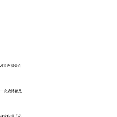
因追逐損失而
每一次旋轉都是
追求所謂「必