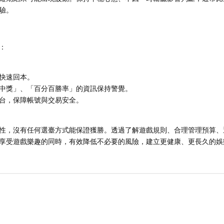
驗。
：
快速回本。
中獎」、「百分百勝率」的資訊保持警覺。
台，保障帳號與交易安全。
性，沒有任何選臺方式能保證獲勝。透過了解遊戲規則、合理管理預算、
享受遊戲樂趣的同時，有效降低不必要的風險，建立更健康、更長久的娛