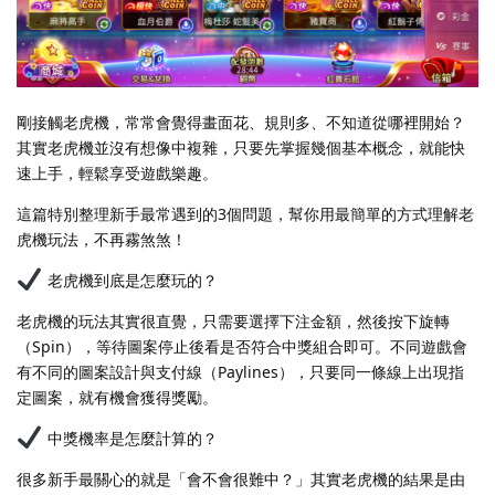
剛接觸老虎機，常常會覺得畫面花、規則多、不知道從哪裡開始？
其實老虎機並沒有想像中複雜，只要先掌握幾個基本概念，就能快
速上手，輕鬆享受遊戲樂趣。
這篇特別整理新手最常遇到的3個問題，幫你用最簡單的方式理解老
虎機玩法，不再霧煞煞！
老虎機到底是怎麼玩的？
老虎機的玩法其實很直覺，只需要選擇下注金額，然後按下旋轉
（Spin），等待圖案停止後看是否符合中獎組合即可。不同遊戲會
有不同的圖案設計與支付線（Paylines），只要同一條線上出現指
定圖案，就有機會獲得獎勵。
中獎機率是怎麼計算的？
很多新手最關心的就是「會不會很難中？」其實老虎機的結果是由