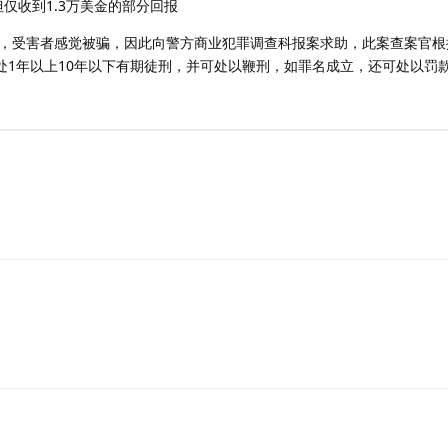
但仅收到1.3万美金的部分回报
，受害者感觉被骗，因此向警方商业犯罪调查科报案求助，此案查案官根
判处1年以上10年以下有期徒刑，并可处以鞭刑，如罪名成立，还可处以罚