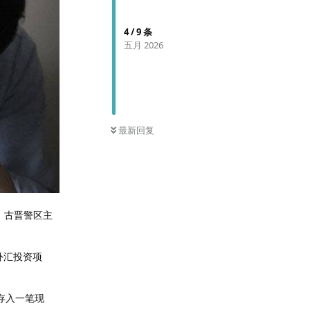
4
/
9
条
五月 2026
最新回复
，古晋警区主
外汇投资项
存入一笔现