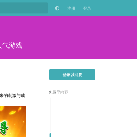
注册
登录
人气游戏
登录以回复
最早内容
来的刺激与成