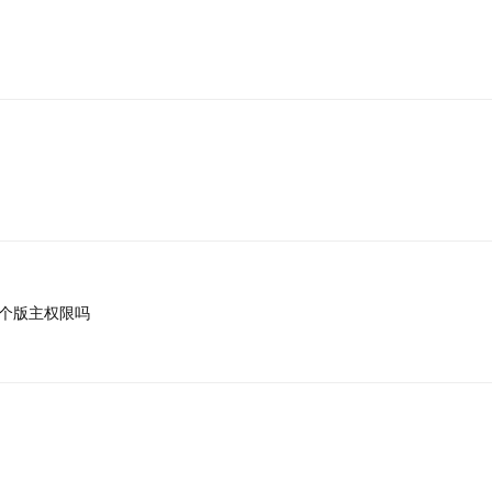
个版主权限吗