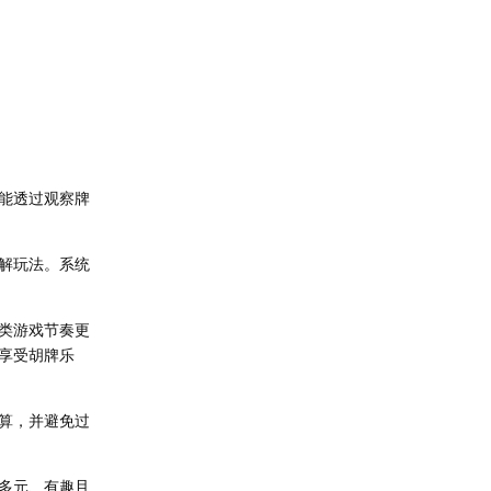
能透过观察牌
解玩法。系统
类游戏节奏更
享受胡牌乐
算，并避免过
多元、有趣且