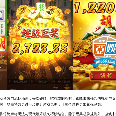
动音效与流畅动画，每次碰牌、吃牌或胡牌时，都能带来强烈的视觉与听
时，华丽特效更进一步提升游戏氛围，让整个过程更加紧张刺激。
将传统麻将玩法与现代娱乐机制巧妙结合。除了经典胡牌规则外，游戏中