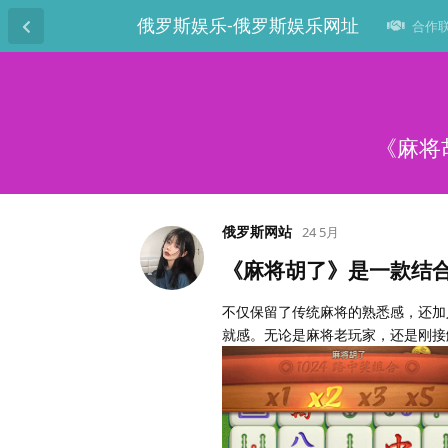
俄罗斯娱乐-俄罗斯娱乐网址
合作联系
《麻将
俄罗斯网站
24 5月
《麻将胡了》是一款结
不仅保留了传统麻将的熟悉感，还加
就感。无论是麻将老玩家，还是刚接