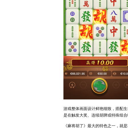
游戏整体画面设计鲜艳细致，搭配生
是在触发大奖、连续胡牌或特殊组合
《麻将胡了》最大的特色之一，就是