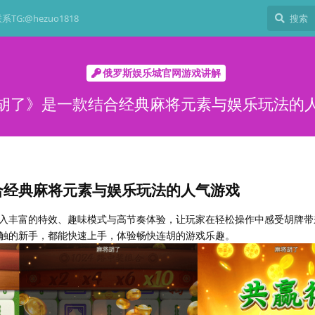
TG:@hezuo1818
俄罗斯娱乐城官网游戏讲解
胡了》是一款结合经典麻将元素与娱乐玩法的
合经典麻将元素与娱乐玩法的人气游戏
入丰富的特效、趣味模式与高节奏体验，让玩家在轻松操作中感受胡牌带
触的新手，都能快速上手，体验畅快连胡的游戏乐趣。