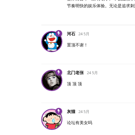
节奏明快的娱乐体验。无论是追求刺
河石
24 5月
置顶不谢！
北门老张
24 5月
顶 顶 顶
灰猫
24 5月
论坛有美女吗