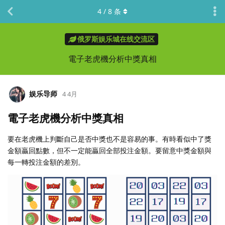
4
/
8
条
俄罗斯娱乐城在线交流区
電子老虎機分析中獎真相
娱乐导师
4 4月
電子老虎機分析中獎真相
要在老虎機上判斷自己是否中獎也不是容易的事。有時看似中了獎
金額贏回點數，但不一定能贏回全部投注金額。要留意中獎金額與
每一轉投注金額的差別。