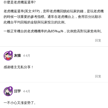
什麼是老虎機返還率?
老虎機返還率(英文:RTP)，意即老虎機回饋給玩家的錢，是玩老虎機
的時候一項重要的參考指標。通常在老虎機台上，會用百分比顯示
此機台平均回報的金額與玩家投注的比例。
一般正常機台的老虎機機率約為85%
%，比例愈高對玩家愈有利。
98
回复
灰猫
4 4月
感谢楼主无私分享！
回复
汪宇
4 4月
一不小心又涨姿势了。