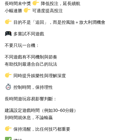
長時間未中獎
降低投注，延長續航
小幅連勝
可適度提高投注
目的不是「追回」，而是控風險＋放大利潤機會
多嘗試不同遊戲
不要只玩一台機：
不同遊戲有不同機制與節奏
有助找到最適合自己的玩法
同時提升娛樂性與理解深度
控制時間，保持理性
長時間遊玩容易影響判斷：
建議設定遊戲時間（例如30–60分鐘）
到時間就休息，不論輸贏
保持清醒，比任何技巧都重要