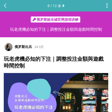
8
/
12
条
俄罗斯娱乐城官网游戏讲解
玩老虎機必知的下注｜調整投注金額與遊戲時間控制
俄罗斯出兵
24 3月
玩老虎機必知的下注｜調整投注金額與遊戲
時間控制