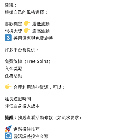
建議：
根據自己的風格選擇：
喜歡穩定
選低波動
想拚大獎
選高波動
善用優惠與免費旋轉
許多平台會提供：
免費旋轉（Free Spins）
入金獎勵
任務活動
合理利用這些資源，可以：
延長遊戲時間
降低自身投入成本
提醒：
務必查看活動條款（如流水要求）
進階投注技巧
靈活調整投注金額