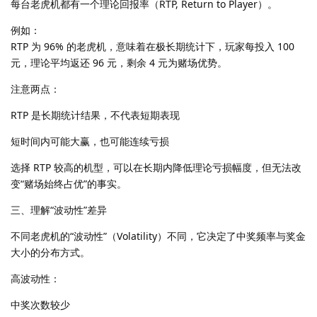
每台老虎机都有一个理论回报率（RTP, Return to Player）。
例如：
RTP 为 96% 的老虎机，意味着在极长期统计下，玩家每投入 100
元，理论平均返还 96 元，剩余 4 元为赌场优势。
注意两点：
RTP 是长期统计结果，不代表短期表现
短时间内可能大赢，也可能连续亏损
选择 RTP 较高的机型，可以在长期内降低理论亏损幅度，但无法改
变“赌场始终占优”的事实。
三、理解“波动性”差异
不同老虎机的“波动性”（Volatility）不同，它决定了中奖频率与奖金
大小的分布方式。
高波动性：
中奖次数较少