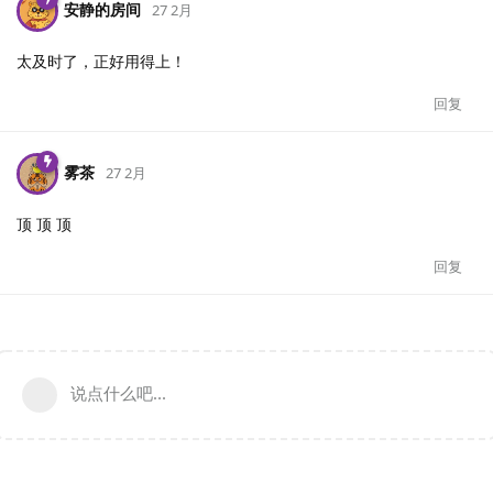
安静的房间
27 2月
太及时了，正好用得上！
回复
雾茶
27 2月
顶 顶 顶
回复
说点什么吧...