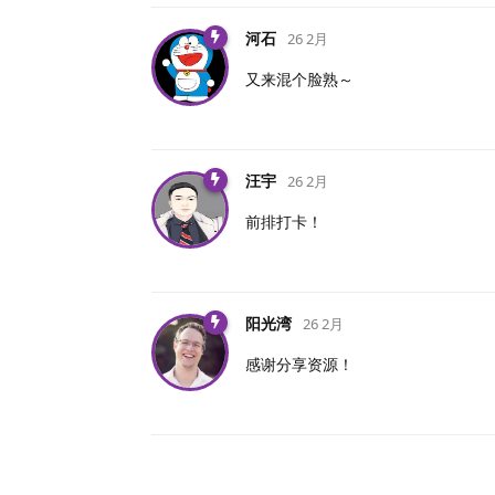
河石
26 2月
又来混个脸熟～
汪宇
26 2月
前排打卡！
阳光湾
26 2月
感谢分享资源！