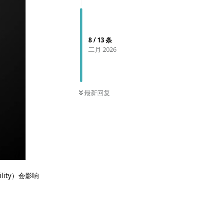
8
/
13
条
二月 2026
最新回复
ity）会影响