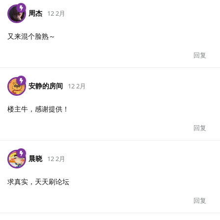
周杰
12 2月
又来混个脸熟～
回复
安静的房间
12 2月
楼主牛，感谢提供！
回复
晨晓
12 2月
求真实，天天刷论坛
回复