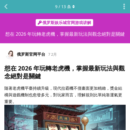
9
/
13
条
俄罗斯娱乐城官网游戏讲解
想在 2026 年玩轉老虎機，掌握最新玩法與觀念絕對是關鍵
俄罗斯官网平台
7 2月
想在 2026 年玩轉老虎機，掌握最新玩法與觀
念絕對是關鍵
隨著老虎機平臺持續升級，現代拉霸機不僅畫面更加精緻，獎金結
構與遊戲機制也愈發多元，對玩家而言，理解規則比單純靠運氣更
重要。