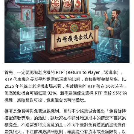
首先，一定要認識老虎機的 RTP（Return to Player，返還率）。
RTP 代表機台長期平均返還給玩家的比例，直接影響整體勝率。以
2026 年的線上老虎機市場來看，多數機台的 RTP 落在 96% 左右，
但高波動機台可能低至 92%。新手建議優先選擇 RTP 高於 95% 的
機種，風險相對可控，也更適合長時間遊玩。
接著是免費轉與免費遊戲機制。目前不少娛樂城會推出「免費旋轉
搭配倍數獎勵」的活動，讓玩家在不額外增加成本的情況下嘗試累
積獎金。不過需要特別留意的是，不同平臺對免費遊戲的提現條件
差異很大，下注前務必詳閱規則，確認是否有流水或金額限制，以