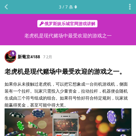
3
/
7
条
俄罗斯娱乐城官网游戏讲解
老虎机是现代赌场中最受欢迎的游戏之一
新葡京4188
7 2月
老虎机是现代赌场中最受欢迎的游戏之一。
如果你从未接触过老虎机，可以把它想象成一台街机游戏机，侧面
装有一个拉杆。玩家只需投入少量资金，拉动拉杆，机器便会随机
生成由三个符号组成的组合。如果符号恰好符合特定规则，玩家就
能赢得奖金，甚至可能中得大奖。