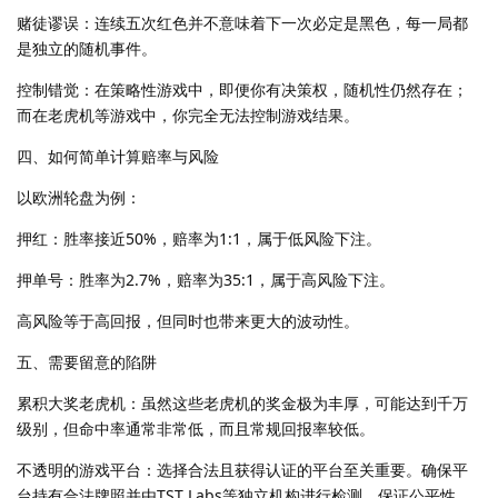
赌徒谬误：连续五次红色并不意味着下一次必定是黑色，每一局都
是独立的随机事件。
控制错觉：在策略性游戏中，即便你有决策权，随机性仍然存在；
而在老虎机等游戏中，你完全无法控制游戏结果。
四、如何简单计算赔率与风险
以欧洲轮盘为例：
押红：胜率接近50%，赔率为1:1，属于低风险下注。
押单号：胜率为2.7%，赔率为35:1，属于高风险下注。
高风险等于高回报，但同时也带来更大的波动性。
五、需要留意的陷阱
累积大奖老虎机：虽然这些老虎机的奖金极为丰厚，可能达到千万
级别，但命中率通常非常低，而且常规回报率较低。
不透明的游戏平台：选择合法且获得认证的平台至关重要。确保平
台持有合法牌照并由TST Labs等独立机构进行检测，保证公平性。