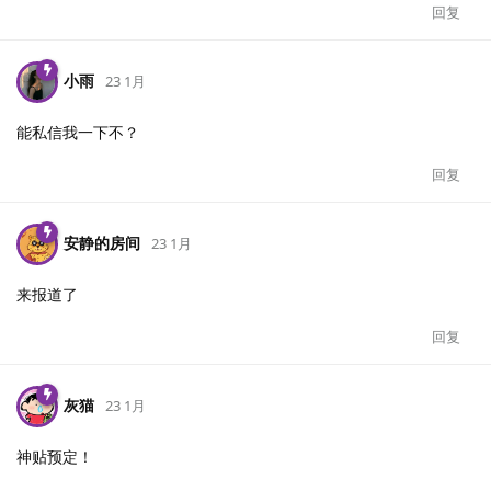
回复
小雨
23 1月
能私信我一下不？
回复
安静的房间
23 1月
来报道了
回复
灰猫
23 1月
神贴预定！