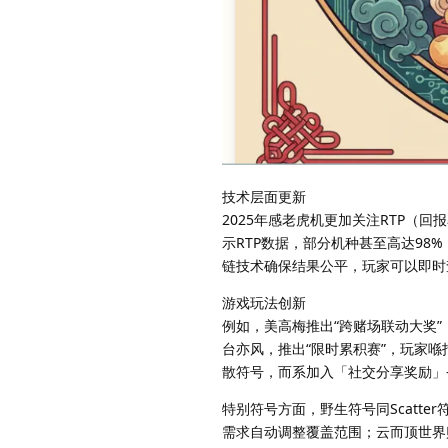
技术层面更新
2025年感老虎机更加关注RTP（
示RTP数据，部分机种甚至高达98
链技术确保结果公平，玩家可以即时
游戏玩法创新
例如，美高梅推出“跨赌场联动大奖
台亦风，推出“限时累积赛”，玩家
散符号，而系加入「社交分享奖励」
特别符号方面，野生符号同Scatt
需求自动调整覆盖范围；云而顶世界赌