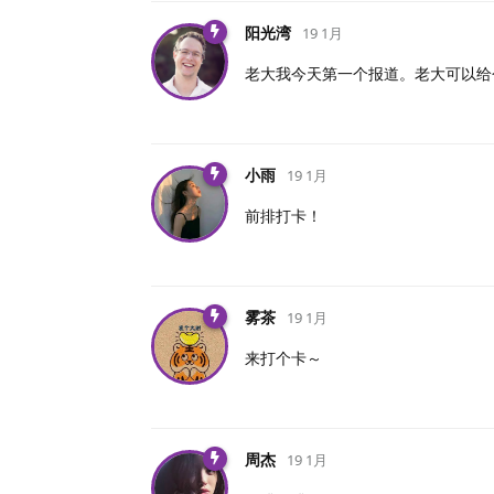
阳光湾
19 1月
老大我今天第一个报道。老大可以给
小雨
19 1月
前排打卡！
雾茶
19 1月
来打个卡～
周杰
19 1月