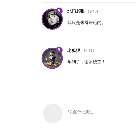
北门老张
19 1月
我只是来看评论的。
老狐狸
19 1月
学到了，谢谢楼主！
说点什么吧...