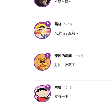
不错不错～
晨晓
19 1月
又来混个脸熟～
安静的房间
19 1月
好帖，收藏了！
灰猫
19 1月
支持一下！