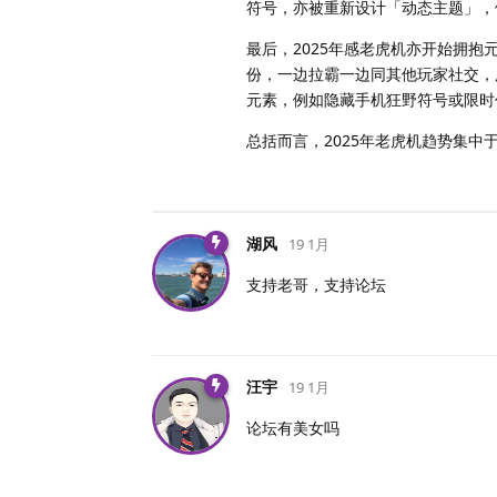
符号，亦被重新设计「动态主题」，例
最后，2025年感老虎机亦开始拥抱
份，一边拉霸一边同其他玩家社交，
元素，例如隐藏手机狂野符号或限时
总括而言，2025年老虎机趋势集
湖风
19 1月
支持老哥，支持论坛
汪宇
19 1月
论坛有美女吗