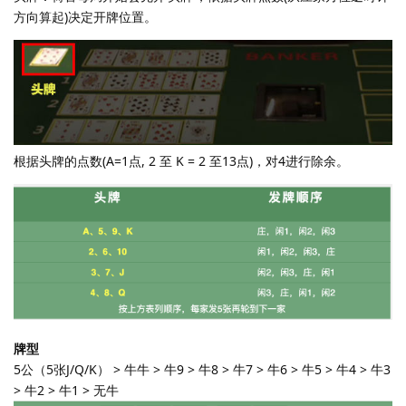
方向算起)决定开牌位置。
根据头牌的点数(A=1点, 2 至 K = 2 至13点)，对4进行除余。
牌型
5公（5张J/Q/K） > 牛牛 > 牛9 > 牛8 > 牛7 > 牛6 > 牛5 > 牛4 > 牛3
> 牛2 > 牛1 > 无牛