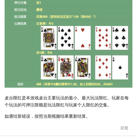
桌台限红是本游戏桌台主要玩法的最小、最大玩法限红。玩家在每
个玩法的可押注限额是玩法限红与玩家个人限红的交集。
如遇结算错误，按照当期视频结果重新结算。
回复