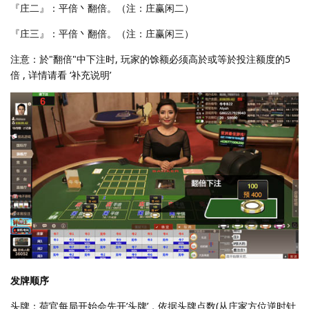
『庄二』：平倍丶翻倍。（注：庄赢闲二）
『庄三』：平倍丶翻倍。（注：庄赢闲三）
注意：於"翻倍"中下注时, 玩家的馀额必须高於或等於投注额度的5
倍 , 详情请看 ‘补充说明’
发牌顺序
头牌：荷官每局开始会先开’头牌’，依据头牌点数(从庄家方位逆时针