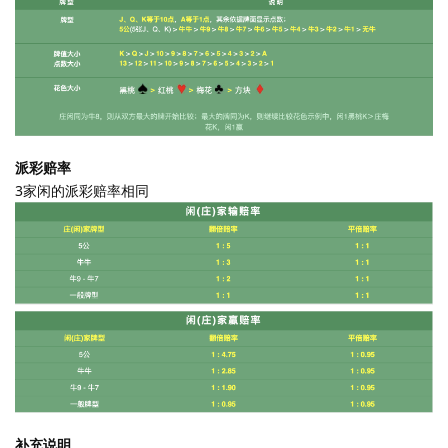
派彩赔率
3家闲的派彩赔率相同
补充说明