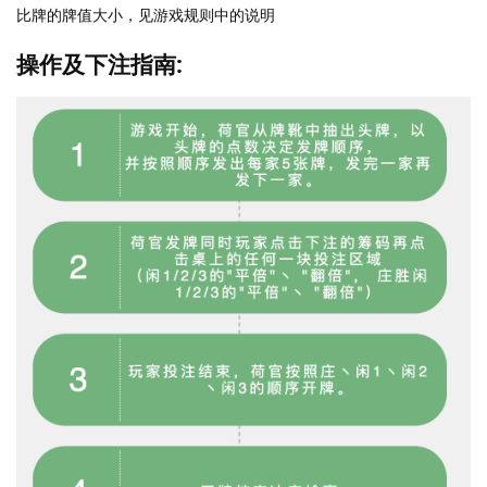
比牌的牌值大小，见游戏规则中的说明
操作及下注指南: