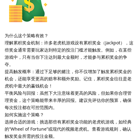
为什么这个策略有效？
理解累积奖金机制：许多老虎机游戏设有累积奖金（Jackpot），这
些奖金通常需要玩家达到特定的投注门槛才能触发。例如，在某些
游戏中，只有当你下注达到最大金额时，才能参与累积奖金的争
夺。
提高触发概率：通过下足够的赌注，你不仅增加了触发累积奖金的
机会，还能享受更高的赔率和额外奖励。记住，累积奖金往往是老
虎机中最大的赢钱机会！
平衡风险与回报：虽然下大注意味着更高的风险，但如果你合理管
理资金，这个策略能带来丰厚的回报。建议先评估你的预算，确保
每次投注都在可控范围内。
如何实施这个策略？
选择合适的游戏：挑选那些有累积奖金功能的老虎机游戏，如经典
的“Wheel of Fortune”或现代的视频老虎机。查看游戏规则，确认
触发奖金所需的投注金额。