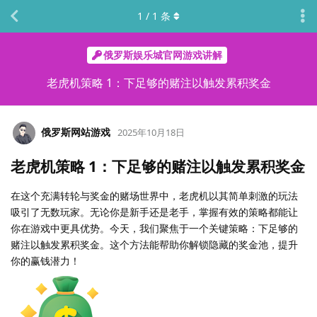
1
/
1
条
俄罗斯娱乐城官网游戏讲解
老虎机策略 1：下足够的赌注以触发累积奖金
俄罗斯网站游戏
2025年10月18日
老虎机策略 1：下足够的赌注以触发累积奖金
在这个充满转轮与奖金的赌场世界中，老虎机以其简单刺激的玩法
吸引了无数玩家。无论你是新手还是老手，掌握有效的策略都能让
你在游戏中更具优势。今天，我们聚焦于一个关键策略：下足够的
赌注以触发累积奖金。这个方法能帮助你解锁隐藏的奖金池，提升
你的赢钱潜力！