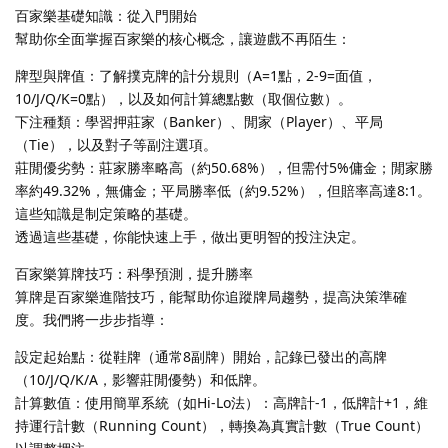
百家樂基礎知識：從入門開始
幫助你全面掌握百家樂的核心概念，讓遊戲不再陌生：
牌型與牌值：了解撲克牌的計分規則（A=1點，2-9=面值，
10/J/Q/K=0點），以及如何計算總點數（取個位數）。
下注種類：學習押莊家（Banker）、閒家（Player）、平局
（Tie），以及對子等副注選項。
莊閒優劣勢：莊家勝率略高（約50.68%），但需付5%傭金；閒家勝
率約49.32%，無傭金；平局勝率低（約9.52%），但賠率高達8:1。
這些知識是制定策略的基礎。
透過這些基礎，你能快速上手，做出更明智的投注決定。
百家樂算牌技巧：科學預測，提升勝率
算牌是百家樂進階技巧，能幫助你追蹤牌局趨勢，提高決策準確
度。我們將一步步指導：
設定起始點：從鞋牌（通常8副牌）開始，記錄已發出的高牌
（10/J/Q/K/A，影響莊閒優勢）和低牌。
計算數值：使用簡單系統（如Hi-Lo法）：高牌計-1，低牌計+1，維
持運行計數（Running Count），轉換為真實計數（True Count）