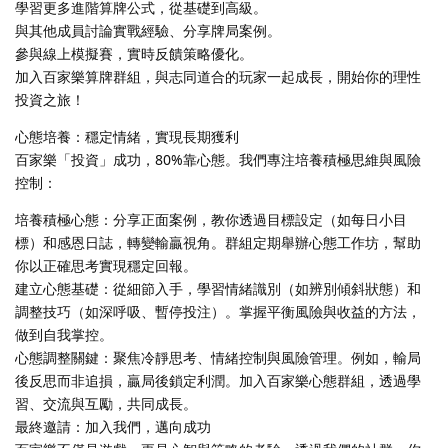
學習更多進階算牌公式，從基礎到高級。
與其他成員討論實戰經驗、分享牌局案例。
參與線上模擬賽，實時反饋策略優化。
加入百家樂算牌群組，與志同道合的玩家一起成長，開始你的理性
投資之旅！
心態培養：穩定情緒，實現長期獲利
百家樂「投資」成功，80%靠心態。我們專注培養積極思維與風險
控制：
培養積極心態：分享正面案例，教你透過目標設定（如每日小目
標）和感恩日誌，轉變輸贏視角。群組定期舉辦心態工作坊，幫助
你以正確思考實現穩定回報。
建立心態基礎：從細節入手，學習情緒識別（如辨別傾斜狀態）和
調整技巧（如深呼吸、暫停投注）。掌握平衡風險與收益的方法，
做到自我掌控。
心態調整關鍵：聚焦冷靜思考、情緒控制與風險管理。例如，輸局
後反思而非追損，贏局後鎖定利潤。加入百家樂心態群組，透過學
習、交流與互勵，共同成長。
最終邀請：加入我們，邁向成功