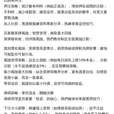
以調整押注。
押注策略：當計數有利時（例如正值高），增加押莊或閒的注額；
不利時，減少或觀望。練習這些，能逐步提高你的勝率，但需大量
實戰演練。
加入社群，透過模擬練習和專家分享，熟練掌握這些技巧。
百家樂算牌風險：智慧管理，換取最大回報
算牌雖有效，但伴隨風險。我們教你制定全面風險計劃：
識別潛在風險：算牌需高度專注，易受情緒或牌鞋洗牌影響；赌场
可能監控可疑行為。
風險管理策略：設定止損點（例如每日損失上限10%本金）、分散
注額（永不超過總資金5%），並定期審核策略。
最小風險最大回報：結合算牌與概率分析，避免過度自信。目標是
長期小贏，而非一夜暴富。
學習這些，能讓你以最小代價，追求可持續的收益。
籌碼策略：掌控資金，關鍵決勝
籌碼管理是百家樂「投資」的核心，我們確保你掌握實用技巧：
下注大小調整：根據場上形勢（如牌路長龍或短路），從平注起
步，贏時漸進（例如1-2-3法），輸時負追但限級（避免馬丁格爾的