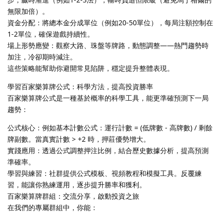
無限加倍）。
資金分配：將總本金分成單位（例如20-50單位），每局注額控制在
1-2單位，確保遊戲持續性。
場上形勢應變：觀察大路、珠盤等牌路，動態調整——熱門趨勢時
加注，冷卻期時減注。
這些策略能幫助你避開常見陷阱，穩定提升整體表現。
學習百家樂算牌公式：科學方法，提高投資勝率
百家樂算牌公式是一種基於概率的科學工具，能更準確預測下一局
趨勢：
公式核心：例如基本計數公式：運行計數 = (低牌數 - 高牌數) / 剩餘
牌副數。當真實計數 > +2 時，押莊優勢增大。
實踐應用：透過公式調整押注比例，結合歷史數據分析，提高預測
準確率。
學習與練習：社群提供公式模板、視頻教程和模擬工具。反覆練
習，能讓你熟練運用，逐步提升勝率和獲利。
百家樂算牌群組：交流分享，啟動投資之旅
在我們的專屬群組中，你能：