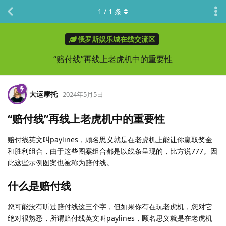
1
/
1
条
俄罗斯娱乐城在线交流区
“赔付线”再线上老虎机中的重要性
大运摩托
2024年5月5日
“赔付线”再线上老虎机中的重要性
赔付线英文叫paylines，顾名思义就是在老虎机上能让你赢取奖金
和胜利组合，由于这些图案组合都是以线条呈现的，比方说777。因
此这些示例图案也被称为赔付线。
什么是赔付线
您可能没有听过赔付线这三个字，但如果你有在玩老虎机，您对它
绝对很熟悉，所谓赔付线英文叫paylines，顾名思义就是在老虎机