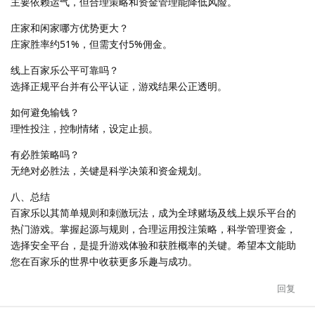
主要依赖运气，但合理策略和资金管理能降低风险。
庄家和闲家哪方优势更大？
庄家胜率约51%，但需支付5%佣金。
线上百家乐公平可靠吗？
选择正规平台并有公平认证，游戏结果公正透明。
如何避免输钱？
理性投注，控制情绪，设定止损。
有必胜策略吗？
无绝对必胜法，关键是科学决策和资金规划。
八、总结
百家乐以其简单规则和刺激玩法，成为全球赌场及线上娱乐平台的
热门游戏。掌握起源与规则，合理运用投注策略，科学管理资金，
选择安全平台，是提升游戏体验和获胜概率的关键。希望本文能助
您在百家乐的世界中收获更多乐趣与成功。
回复