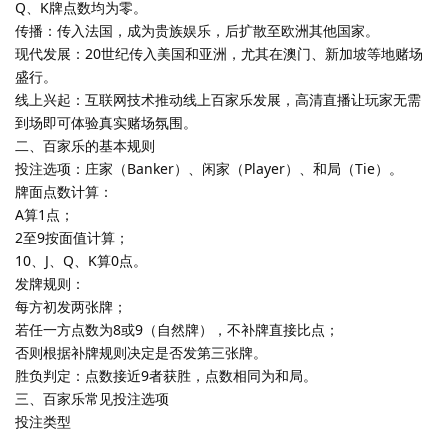
Q、K牌点数均为零。
传播：传入法国，成为贵族娱乐，后扩散至欧洲其他国家。
现代发展：20世纪传入美国和亚洲，尤其在澳门、新加坡等地赌场
盛行。
线上兴起：互联网技术推动线上百家乐发展，高清直播让玩家无需
到场即可体验真实赌场氛围。
二、百家乐的基本规则
投注选项：庄家（Banker）、闲家（Player）、和局（Tie）。
牌面点数计算：
A算1点；
2至9按面值计算；
10、J、Q、K算0点。
发牌规则：
每方初发两张牌；
若任一方点数为8或9（自然牌），不补牌直接比点；
否则根据补牌规则决定是否发第三张牌。
胜负判定：点数接近9者获胜，点数相同为和局。
三、百家乐常见投注选项
投注类型