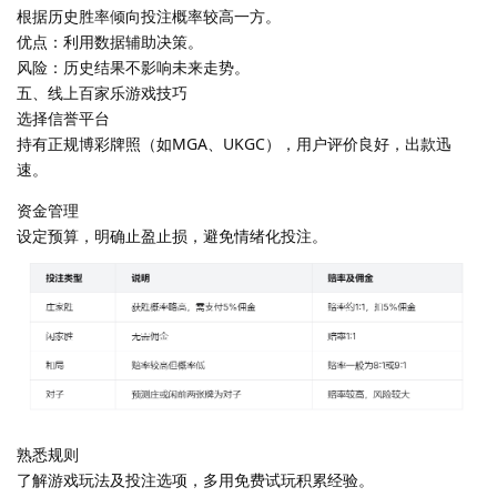
根据历史胜率倾向投注概率较高一方。
优点：利用数据辅助决策。
风险：历史结果不影响未来走势。
五、线上百家乐游戏技巧
选择信誉平台
持有正规博彩牌照（如MGA、UKGC），用户评价良好，出款迅
速。
资金管理
设定预算，明确止盈止损，避免情绪化投注。
熟悉规则
了解游戏玩法及投注选项，多用免费试玩积累经验。