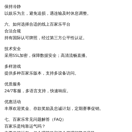
保持冷静
以娱乐为主，避免追损，遇连输及时休息调整。
六、如何选择合适的线上百家乐平台
合法合规
持有国际认可牌照，经过第三方公平性认证。
技术安全
采用SSL加密，保障数据安全；高清流畅直播。
多样游戏
提供多种百家乐版本，支持多设备访问。
优质服务
24/7客服，多语言支持，快速响应。
优惠活动
丰厚欢迎奖金、存款奖励及忠诚计划，定期赛事促销。
七、百家乐常见问题解答（FAQ）
百家乐是纯靠运气吗？