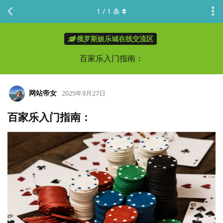
1
/
1
条
俄罗斯娱乐城在线交流区
百家乐入门指南：
网站帝女
2025年9月27日
百家乐入门指南：