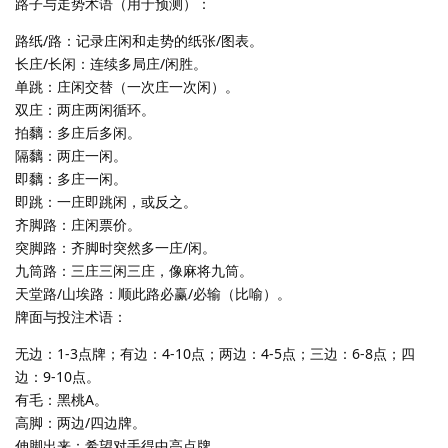
路子与走势术语（用于预测）：
路纸/路：记录庄闲和走势的纸张/图表。
长庄/长闲：连续多局庄/闲胜。
单跳：庄闲交替（一次庄一次闲）。
双庄：两庄两闲循环。
拍黐：多庄后多闲。
隔黐：两庄一闲。
即黐：多庄一闲。
即跳：一庄即跳闲，或反之。
齐脚路：庄闲票价。
突脚路：齐脚时突然多一庄/闲。
九筒路：三庄三闲三庄，像麻将九筒。
天堂路/山埃路：顺此路必赢/必输（比喻）。
牌面与投注术语：
无边：1-3点牌；有边：4-10点；两边：4-5点；三边：6-8点；四
边：9-10点。
有毛：黑桃A。
高脚：两边/四边牌。
伸脚出来：希望对手得中高点牌。