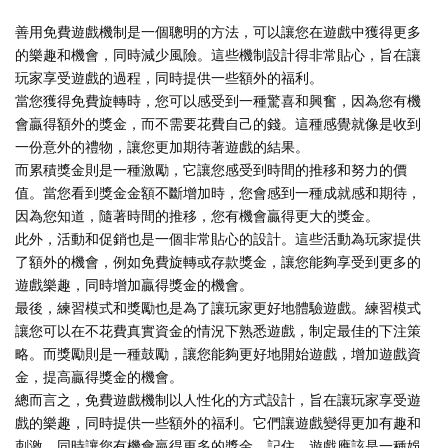
善用免費遊戲機制是一個聰明的方法，可以讓您在遊戲中獲得更多
的樂趣和機會，同時減少風險。這些機制設計得非常貼心，旨在讓
玩家享受遊戲的過程，同時提供一些額外的福利。
當您獲得免費旋轉時，您可以感受到一種驚喜和興奮，因為您有機
會贏得額外的獎金，而不需要花費自己的錢。這種感覺就像是收到
一份意外的禮物，讓您更加期待著遊戲的結果。
而累積獎金則是一種激勵，它讓您感受到時間的推移和努力的價
值。當您看到獎金金額不斷增加時，您會感到一種成就感和期待，
因為您知道，隨著時間的推移，您有機會贏得更大的獎金。
此外，活動和促銷也是一個非常貼心的設計。這些活動為玩家提供
了額外的機會，例如免費旋轉或存款獎金，讓您能夠享受到更多的
遊戲樂趣，同時增加贏得獎金的機會。
最後，練習模式和獎勵也是為了讓玩家更好地體驗遊戲。練習模式
讓您可以在不花費真實資金的情況下熟悉遊戲，制定最佳的下注策
略。而獎勵則是一種鼓勵，讓您能夠更好地開始遊戲，增加遊戲資
金，提高贏得獎金的機會。
總而言之，免費遊戲機制以人性化的方式設計，旨在讓玩家享受遊
戲的樂趣，同時提供一些額外的福利。它們讓遊戲變得更加有趣和
刺激，同時讓您有機會贏得更多的獎金。記住，遊戲應該是一種娛