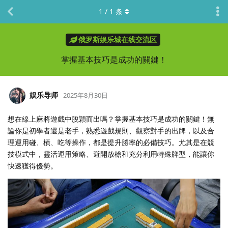
1
/
1
条
俄罗斯娱乐城在线交流区
掌握基本技巧是成功的關鍵！
娱乐导师
2025年8月30日
想在線上麻將遊戲中脫穎而出嗎？掌握基本技巧是成功的關鍵！無
論你是初學者還是老手，熟悉遊戲規則、觀察對手的出牌，以及合
理運用碰、槓、吃等操作，都是提升勝率的必備技巧。尤其是在競
技模式中，靈活運用策略、避開放槍和充分利用特殊牌型，能讓你
快速獲得優勢。