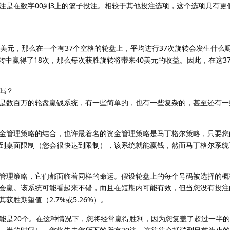
注是在数字00到3上的篮子投注。相较于其他投注选项，这个选项具有更低
0美元，那么在一个有37个空格的轮盘上，平均进行37次旋转会发生什么
旋转中赢得了18次，那么每次获胜旋转将带来40美元的收益。因此，在这3
吗？
是数百万的轮盘赢钱系统，有一些简单的，也有一些复杂的，甚至还有一
金管理策略的结合，也许最着名的资金管理策略是马丁格尔策略，只要您
到桌面限制（您会很快达到限制），该系统就能赢钱，然而马丁格尔系统
管理策略，它们都面临着同样的命运。假设轮盘上的每个号码被选择的概
会赢。该系统可能看起来不错，而且在短期内可能有效，但当您没有投注
胜期望值（2.7%或5.26%）。
能是20个。在这种情况下，您将经常赢得胜利，因为您复盖了超过一半