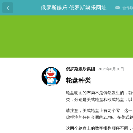
俄罗斯娱乐-俄罗斯娱乐网址
合作联系
俄罗斯娱乐集团
2025年8月20日
轮盘种类
轮盘轮面的布局不是偶然发生的，就
类，分别是美式轮盘和欧式轮盘，以
请注意，美式轮盘上有两个零，这一
你押注的任何金额的2.7%。在美式轮
这两个轮盘上的数字排列顺序不同，