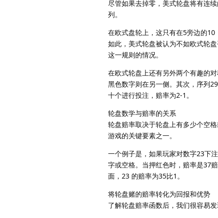
尽管如果去掉零，美式轮盘将有连续的
列。
在欧式盘轮上，这只有在5旁边的1
如此，美式轮盘被认为不如欧式轮盘
这一规则的情况。
在欧式轮盘上还有另外两个有趣的对
黑色数字则在另一侧。其次，序列29-7-
十个进行投注，赔率为2-1。
轮盘数学与赔率的关系
轮盘赔率取决于轮盘上有多少个空格
游戏的关键要素之一。
一个例子是，如果玩家对数字23下注
字或空格。当押红色时，赔率是37赔
面，23 的赔率为35比1。
将轮盘赌的赔率转化为回报和优势
了解轮盘赔率函数后，我们很容易发