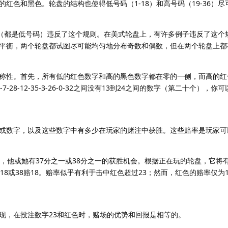
红色和黑色。轮盘的结构也使得低号码（1-18）和高号码（19-36）尽
0（都是低号码）违反了这个规则。在美式轮盘上，有许多例子违反了这个
平衡，两个轮盘都试图尽可能均匀地分布奇数和偶数，但在两个轮盘上都
称性。首先，所有低的红色数字和高的黑色数字都在零的一侧，而高的红
28-12-35-3-26-0-32之间没有13到24之间的数字（第二十个），你
或数字，以及这些数字中有多少在玩家的赌注中获胜。这些赔率是玩家可
，他或她有37分之一或38分之一的获胜机会。根据正在玩的轮盘，它将有
18或38赔18。赔率似乎有利于击中红色超过23；然而，红色的赔率仅为
现，在投注数字23和红色时，赌场的优势和回报是相等的。