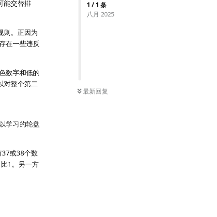
可能交替排
1
/
1
条
八月 2025
规则。正因为
存在一些违反
色数字和低的
可以对整个第二
最新回复
以学习的轮盘
37或38个数
1比1。另一方