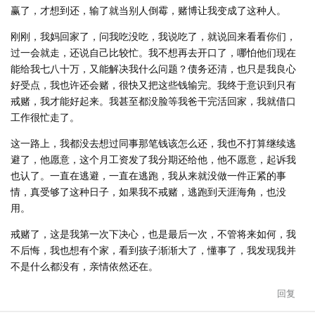
赢了，才想到还，输了就当别人倒霉，赌博让我变成了这种人。
刚刚，我妈回家了，问我吃没吃，我说吃了，就说回来看看你们，
过一会就走，还说自己比较忙。我不想再去开口了，哪怕他们现在
能给我七八十万，又能解决我什么问题？债务还清，也只是我良心
好受点，我也许还会赌，很快又把这些钱输完。我终于意识到只有
戒赌，我才能好起来。我甚至都没脸等我爸干完活回家，我就借口
工作很忙走了。
这一路上，我都没去想过同事那笔钱该怎么还，我也不打算继续逃
避了，他愿意，这个月工资发了我分期还给他，他不愿意，起诉我
也认了。一直在逃避，一直在逃跑，我从来就没做一件正紧的事
情，真受够了这种日子，如果我不戒赌，逃跑到天涯海角，也没
用。
戒赌了，这是我第一次下决心，也是最后一次，不管将来如何，我
不后悔，我也想有个家，看到孩子渐渐大了，懂事了，我发现我并
不是什么都没有，亲情依然还在。
回复