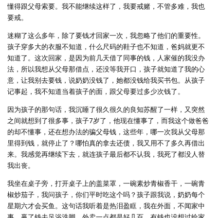
懂得跟父母索要。我不能继续这样了，我要戒赌，不管多难，我也
要戒。
迷糊了这么多年，除了要钱才回家一次，我忽略了他们的重要性。
孩子穿多大的衣服不知道，什么尺码的鞋子也不知道，爸妈就更不
知道了。这次回家，是因为前几天借了同事的钱，人家催的我没办
法，所以我想从父母那借点，还没等我开口，孩子就知道了我的心
意，让我别去要钱，说奶奶没钱了，她都没钱给我买书包。从孩子
记事起，我不知道当着孩子的面，跟父母要过多少次钱了。
因为孩子的那句话，我沉睡了很久很久的良知苏醒了一样，又突然
之间就想到了很多事，孩子7岁了，他现在懂事了，而我这个做爸爸
的却不懂事，还在想办法的骗父母钱，这些年，哪一次我从父母那
里得到钱，就停止了？哪怕真的拿去还债，我又用不了多久再借出
来。我感觉再继续下去，就连孩子最后都不认我，我死了都没人替
我出丧。
我坐在桌子旁，打开桌子上的盖菜罩，一碗素炒青椒香干，一碗青
椒炒茄子，我问孩子，你们平时吃这个吗？孩子跟我说，奶奶每个
星期六才会买鱼。这句话我听着是热泪盈眶，我在外面，不闻家中
事，赢了钱去足浴洗脚，外卖一点都是好几百，有钱也没想过给家