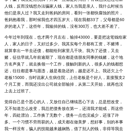
人钱，反而没钱想办法骗家人钱，家人当我是亲人，我什么时候当
他们是亲人过？我又走到爸妈的房间，看到一张都快腐蚀的照片，
爸妈抱着我，那时候我也才四五岁大，现在我都33了，父母都是60
岁的老人了，这些年，我输掉的钱，没有300万，也大差不差了。
今年过年到现在，也才两个月左右，输掉43000，要是把这笔钱给家
人，家人的日子，又好过多少。我其实每个月都有工资，不赌博，
就算拿出一半去还债，都能给到家里几千块。我为了还债，又去
赌，征信早就几年前逾期了，现在都是借朋友同事的钱赌，这个地
方名声臭了，就去换领一个工作，接触到新的人，很多人的钱都想
还，往往都是事与愿违，越是着急还的，越是还不上。我还欠上个
老板15000，当时说家人生病住院，上任老板是个好人，直接预支2
个月工资，而我还没出公司就全部输掉，从第二天开始，就再也没
上去上过班了。
觉得自己是个恶心的人，又放任自己继续恶心下去，总是想改变，
又不知道怎么改变，我总把债务放在第一，还清我才能戒，而这些
年，四处漂泊，工作换了无数个，债务一点也没减少，还涨了许
多。一个习惯不劳而获的人，成天都在做美梦，想好事，别的本事
我一样没有，骗人的技能越来越娴熟，借了别人的钱，非得等我去