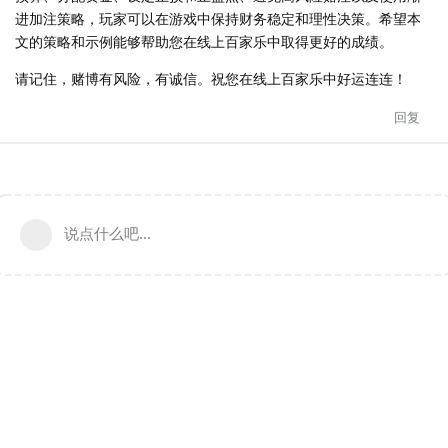
进加注策略，玩家可以在游戏中保持财务稳定和理性决策。希望本
文的策略和示例能够帮助您在线上百家乐中取得更好的成绩。
请记住，赌博有风险，有诚信。祝您在线上百家乐中好运连连！
回复
说点什么吧...