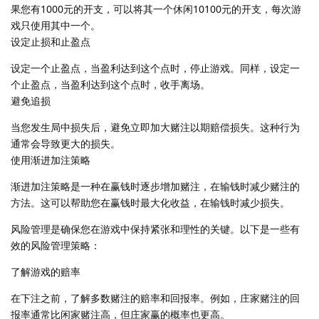
果您有1000元的开支，可以将其一个休闲10100元的开支，每次游
戏只使用其中一个。
设定止损和止盈点
设定一个止盈点，当盈利达到这个点时，停止游戏。同样，设定一
个止盈点，当盈利达到这个点时，收手离场。
避免追损
当您发生局中损失后，避免立即加大赌注以期赔偿损失。这种行为
通常会导致更大的损失。
使用渐进加注策略
渐进加注策略是一种在赢钱时逐步增加赌注，在输钱时减少赌注的
方法。这可以帮助您在赢钱时最大化收益，在输钱时减少损失。
风险管理是确保您在游戏中保持紧张和理性的关键。以下是一些有
效的风险管理策略：
了解游戏的赔率
在下注之前，了解多数赌注的赔率和回报率。例如，庄家赌注的回
报率通常比闲家赌注高，但庄家赢的概率也更高。