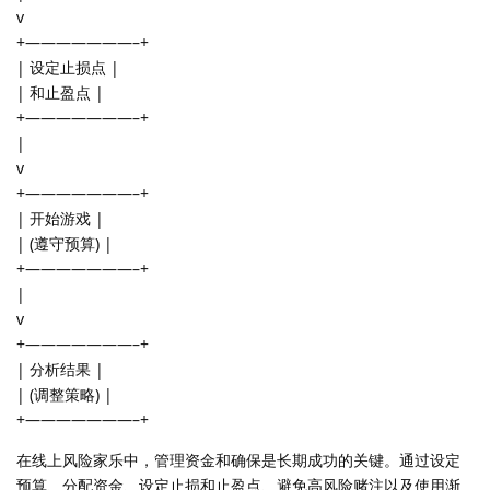
v
+———————–+
| 设定止损点 |
| 和止盈点 |
+———————–+
|
v
+———————–+
| 开始游戏 |
| (遵守预算) |
+———————–+
|
v
+———————–+
| 分析结果 |
| (调整策略) |
+———————–+
在线上风险家乐中，管理资金和确保是长期成功的关键。通过设定
预算、分配资金、设定止损和止盈点、避免高风险赌注以及使用渐