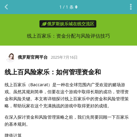
1
/
1
条
俄罗斯娱乐城在线交流区
线上百家乐：资金分配与风险评估技巧
俄罗斯官网平台
2025年7月16日
线上百风险家乐：如何管理资金和
线上百家乐（Baccarat）是一种在全球范围内广受欢迎的赌场游
戏。虽然其规则简单，但要在这个游戏中取得长期的成功，管理资
金和风险关键。本文将详细探讨线上百家乐中的资金和风险管理策
略，帮助玩家在这个充满挑战的游戏中取得更好的成绩。
在深入探讨资金和风险管理策略之前，我们先简要回顾一下百家乐
的基本规则。
牌值计算