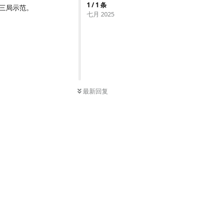
1
/
1
条
三局示范。
七月 2025
最新回复