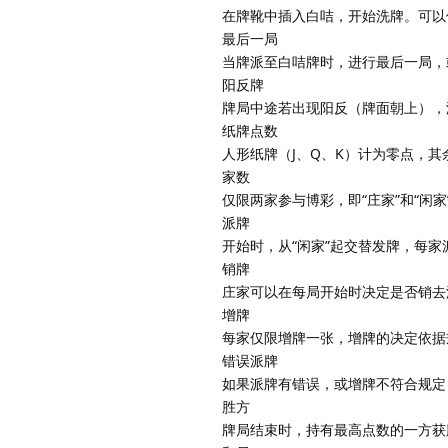
在牌靴中插入白咭，开始洗牌。可以
最后一局
当牌派至白咭牌时，进行最后一局，
阳反牌
牌局中途若出现阳反（牌面朝上），
纸牌点数
人形纸牌（J、Q、K）计为零点，
家数
仅限两家参与博彩，即“庄家”和“闲家
派牌
开始时，从“闲家”起交替发牌，每
销牌
庄家可以在每局开始时决定是否销去
增牌
每家仅限增牌一张，增牌的决定依据
错误派牌
如果派牌有错误，或增牌不符合规定
胜方
牌局结束时，持有最高点数的一方获