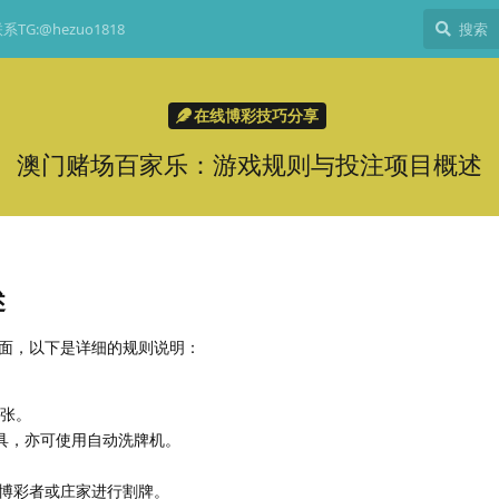
TG:@hezuo1818
在线博彩技巧分享
澳门赌场百家乐：游戏规则与投注项目概述
述
面，以下是详细的规则说明：
2张。
工具，亦可使用自动洗牌机。
博彩者或庄家进行割牌。