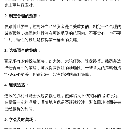
桌上更从容应对。
2. 制定合理的预算：
在赌博世界中，控制好自己的资金是至关重要的。制定一个合理的
赌资预算，确保你的投注在可以承受的范围内。不要贪心，也不要
冲动，理性的投注是获得第一桶金的关键。
3. 选择适合的策略：
百家乐有多种投注策略，如大路、大眼仔路、珠盘路等。熟悉并选
择适合自己的策略，可以提高投注的准确性。一些常见的策略包括
“1-3-2-4法”等，但请记得，没有绝对的赢利策略。
4. 谨慎追逐：
连续的胜利可能会激起贪欲心理，使你陷入不切实际的追逐行为。
在赢得一定利润后，谨慎地考虑是否继续投注，避免因冲动而失去
已经赢得的利润。
5. 学会及时离场：