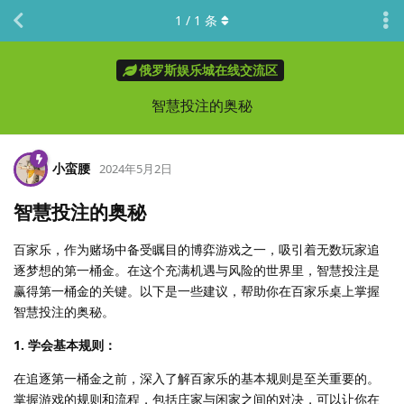
1
/
1
条
俄罗斯娱乐城在线交流区
智慧投注的奥秘
小蛮腰
2024年5月2日
智慧投注的奥秘
百家乐，作为赌场中备受瞩目的博弈游戏之一，吸引着无数玩家追
逐梦想的第一桶金。在这个充满机遇与风险的世界里，智慧投注是
赢得第一桶金的关键。以下是一些建议，帮助你在百家乐桌上掌握
智慧投注的奥秘。
1. 学会基本规则：
在追逐第一桶金之前，深入了解百家乐的基本规则是至关重要的。
掌握游戏的规则和流程，包括庄家与闲家之间的对决，可以让你在