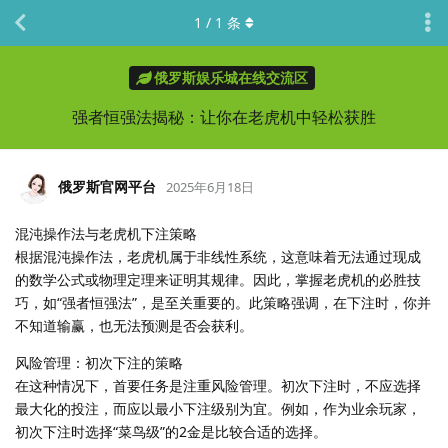
1
/
1
条
俄罗斯娱乐城在线交流区
强者恒强法揭秘：让你在老虎机中轻松获胜
俄罗斯官网平台
2025年6月18日
混沌操作法与老虎机下注策略
根据混沌操作法，老虎机属于非线性系统，这意味着无法通过现成
的数学公式或物理定理来证明其规律。因此，掌握老虎机的必胜技
巧，如“强者恒强法”，是至关重要的。此策略强调，在下注时，你并
不知道输赢，也无法预测是否会获利。
风险管理：初次下注的策略
在这种情况下，首要任务是注重风险管理。初次下注时，不应选择
最大化的投注，而应以最小下注级别为宜。例如，作为业余玩家，
初次下注时选择“菜鸟级”的2金是比较合适的选择。