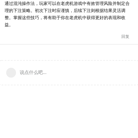
通过混沌操作法，玩家可以在老虎机游戏中有效管理风险并制定合
理的下注策略。初次下注时应谨慎，后续下注则根据结果灵活调
整。掌握这些技巧，将有助于你在老虎机中获得更好的表现和收
益。
回复
说点什么吧...