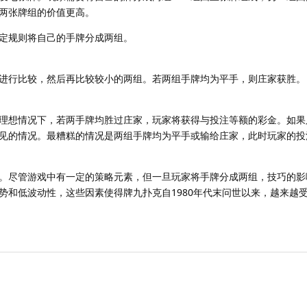
两张牌组的价值更高。
定规则将自己的手牌分成两组。
进行比较，然后再比较较小的两组。若两组手牌均为平手，则庄家获胜。
理想情况下，若两手牌均胜过庄家，玩家将获得与投注等额的彩金。如果
见的情况。最糟糕的情况是两组手牌均为平手或输给庄家，此时玩家的投
。尽管游戏中有一定的策略元素，但一旦玩家将手牌分成两组，技巧的影
势和低波动性，这些因素使得牌九扑克自1980年代末问世以来，越来越