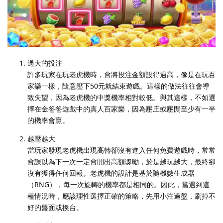
過大的投注
許多玩家在玩老虎機時，會將投注金額設得過高，像是在玩百
家樂一樣，隨意壓下50元就結束遊戲。這樣的做法往往會導
致失望，因為老虎機的中獎機率相對較低。與其這樣，不如選
擇在金爸爸遊戲中的真人百家樂，因為壓庄或壓閒至少有一半
的機率會贏。
越壓越大
當玩家發現老虎機出現高轉卻沒有進入任何免費遊戲時，常常
會誤以為下一次一定會開出高額獎勵，於是越玩越大，最終卻
沒有獲得任何回報。老虎機的設計是基於隨機數生成器
（RNG），每一次旋轉的機率都是相同的。因此，當遇到這
種情況時，應該理性選擇正確的策略，先用小注過盤，刷掉不
好的盤面或換台。