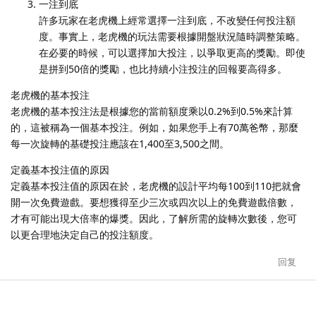
一注到底
許多玩家在老虎機上經常選擇一注到底，不改變任何投注額
度。事實上，老虎機的玩法需要根據開盤狀況隨時調整策略。
在必要的時候，可以選擇加大投注，以爭取更高的獎勵。即使
是拼到50倍的獎勵，也比持續小注投注的回報要高得多。
老虎機的基本投注
老虎機的基本投注法是根據您的當前額度乘以0.2%到0.5%來計算
的，這被稱為一個基本投注。例如，如果您手上有70萬爸幣，那麼
每一次旋轉的基礎投注應該在1,400至3,500之間。
定義基本投注值的原因
定義基本投注值的原因在於，老虎機的設計平均每100到110把就會
開一次免費遊戲。要想獲得至少三次或四次以上的免費遊戲倍數，
才有可能出現大倍率的爆獎。因此，了解所需的旋轉次數後，您可
以更合理地決定自己的投注額度。
回复