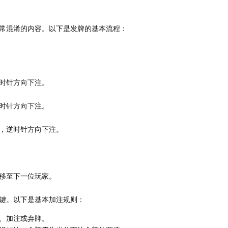
常混淆的内容。以下是发牌的基本流程：
时针方向下注。
时针方向下注。
，逆时针方向下注。
移至下一位玩家。
键。以下是基本加注规则：
、加注或弃牌。