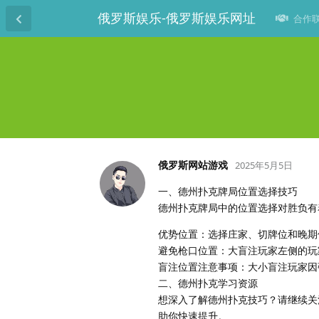
俄罗斯娱乐-俄罗斯娱乐网址
合作联系
俄罗斯网站游戏
2025年5月5日
一、德州扑克牌局位置选择技巧
德州扑克牌局中的位置选择对胜负有
优势位置：选择庄家、切牌位和晚期
避免枪口位置：大盲注玩家左侧的玩
盲注位置注意事项：大小盲注玩家因
二、德州扑克学习资源
想深入了解德州扑克技巧？请继续关
助你快速提升。