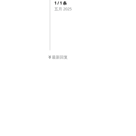
1
/
1
条
五月 2025
最新回复