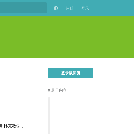
注册
登录
登录以回复
最早内容
州扑克教学，