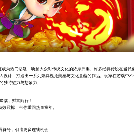
度成为热门话题，唤起大众对传统文化的浓厚兴趣。许多经典传说在当代
入设计，打造出一系列兼具视觉美感与文化意蕴的作品。玩家在游戏中不
的独特魅力与想象力。
降临，财富随行！
特效震撼，带你重回热血童年。
百搭符号，创造更多连线机会