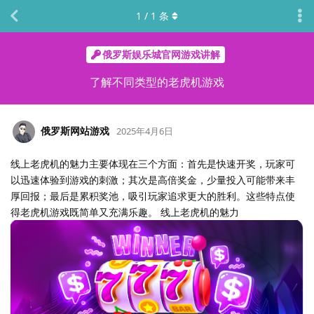
1
/
1
条
俄罗斯娱乐城官网游戏讲解
了解不同类型的老虎机游戏
俄罗斯网站游戏
2025年4月6日
线上老虎机的魅力主要体现在三个方面：首先是快速开奖，玩家可
以迅速体验到游戏的刺激；其次是高倍奖金，少量投入可能带来丰
厚回报；最后是累积奖池，吸引玩家追求更大的胜利。这些特点使
得老虎机游戏既简单又充满乐趣。 线上老虎机的魅力