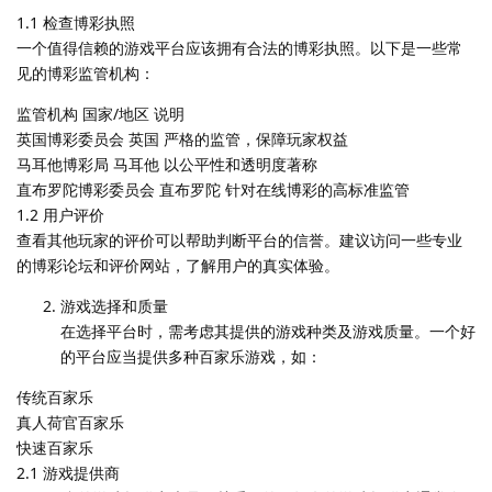
1.1 检查博彩执照
一个值得信赖的游戏平台应该拥有合法的博彩执照。以下是一些常
见的博彩监管机构：
监管机构 国家/地区 说明
英国博彩委员会 英国 严格的监管，保障玩家权益
马耳他博彩局 马耳他 以公平性和透明度著称
直布罗陀博彩委员会 直布罗陀 针对在线博彩的高标准监管
1.2 用户评价
查看其他玩家的评价可以帮助判断平台的信誉。建议访问一些专业
的博彩论坛和评价网站，了解用户的真实体验。
游戏选择和质量
在选择平台时，需考虑其提供的游戏种类及游戏质量。一个好
的平台应当提供多种百家乐游戏，如：
传统百家乐
真人荷官百家乐
快速百家乐
2.1 游戏提供商