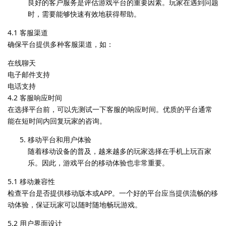
良好的客户服务是评估游戏平台的重要因素。玩家在遇到问题
时，需要能够快速有效地获得帮助。
4.1 客服渠道
确保平台提供多种客服渠道，如：
在线聊天
电子邮件支持
电话支持
4.2 客服响应时间
在选择平台前，可以先测试一下客服的响应时间。优质的平台通常
能在短时间内回复玩家的咨询。
移动平台和用户体验
随着移动设备的普及，越来越多的玩家选择在手机上玩百家
乐。因此，游戏平台的移动体验也非常重要。
5.1 移动兼容性
检查平台是否提供移动版本或APP。一个好的平台应当提供流畅的移
动体验，保证玩家可以随时随地畅玩游戏。
5.2 用户界面设计