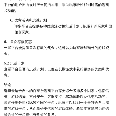
平台的用户界面设计应当简洁易用，帮助玩家轻松找到所需的游戏
和功能。
优惠活动和忠诚计划
许多平台会提供各种优惠活动和忠诚计划，以吸引新玩家和留
住老玩家。
6.1 首次存款优惠
一些平台会提供首次存款的奖金，这可以为玩家增加额外的游戏资
金。
6.2 忠诚计划
查看平台是否有忠诚计划，以便在长期游戏中获得更多的奖励和优
惠。
结论
选择最适合自己的百家乐游戏平台需要综合考虑多个因素，包括信
誉、游戏选择、支付安全、客服支持、移动体验以及优惠活动等。
通过仔细分析和比较不同的平台，玩家可以找到一个最符合自己需
求的游戏平台，从而享受更优质的游戏体验。希望本文能够为你选
择合适的平台提供有价值的参考。