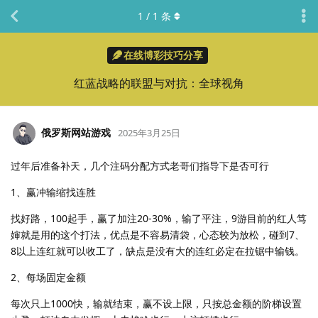
1
/
1
条
在线博彩技巧分享
红蓝战略的联盟与对抗：全球视角
俄罗斯网站游戏
2025年3月25日
过年后准备补天，几个注码分配方式老哥们指导下是否可行
1、赢冲输缩找连胜
找好路，100起手，赢了加注20-30%，输了平注，9游目前的红人笃
婶就是用的这个打法，优点是不容易清袋，心态较为放松，碰到7、
8以上连红就可以收工了，缺点是没有大的连红必定在拉锯中输钱。
2、每场固定金额
每次只上1000快，输就结束，赢不设上限，只按总金额的阶梯设置