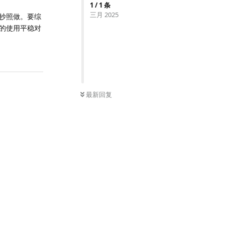
1
/
1
条
三月 2025
抄照做。要综
的使用平稳对
回复
最新回复