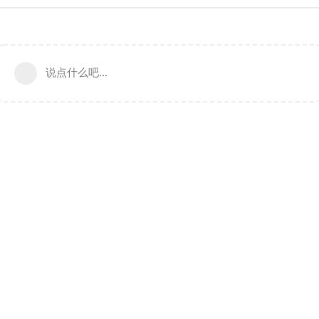
说点什么吧...