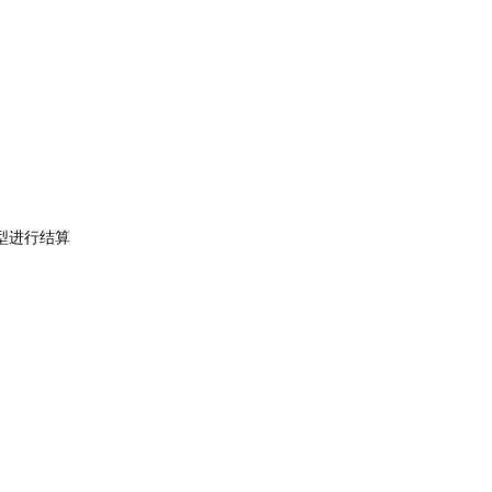
型进行结算