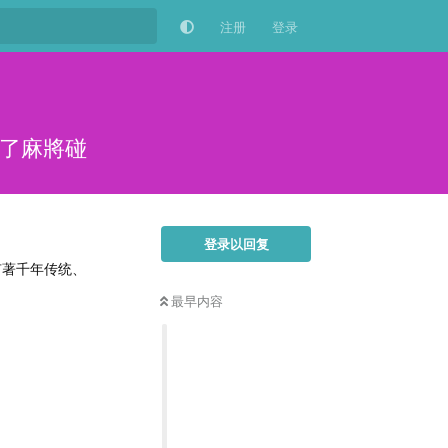
注册
登录
入了麻將碰
登录以回复
有著千年传统、
最早内容