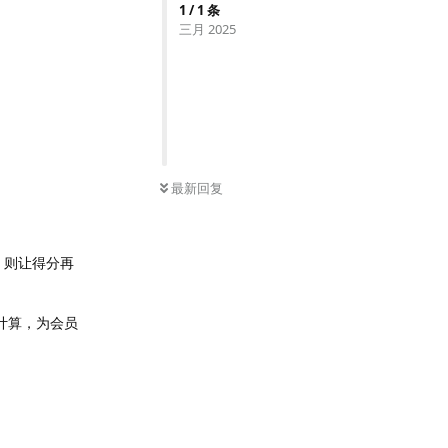
1
/
1
条
三月 2025
最新回复
）则让得分再
计算，为会员