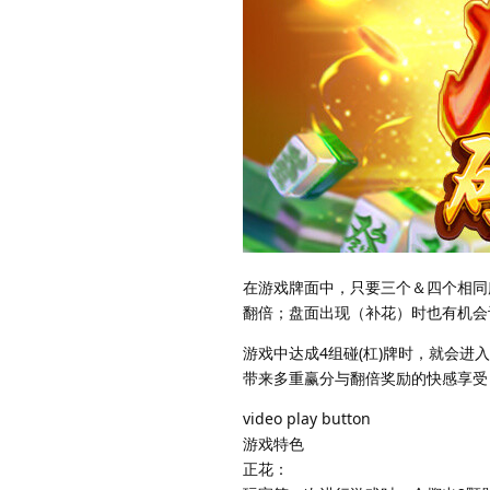
在游戏牌面中，只要三个＆四个相同麻
翻倍；盘面出现（补花）时也有机会
游戏中达成4组碰(杠)牌时，就会
带来多重赢分与翻倍奖励的快感享受
video play button
游戏特色
正花：