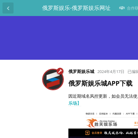
俄罗斯娱乐-俄罗斯娱乐网址
合作联系
俄罗斯娱乐城
2024年4月17日
已编
俄罗斯娱乐城APP下载
因近期域名风控更新，如会员无法使
乐场】