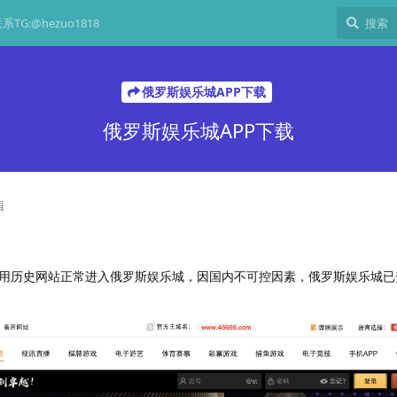
TG:@hezuo1818
俄罗斯娱乐城APP下载
俄罗斯娱乐城APP下载
辑
用历史网站正常进入俄罗斯娱乐城，因国内不可控因素，俄罗斯娱乐城已