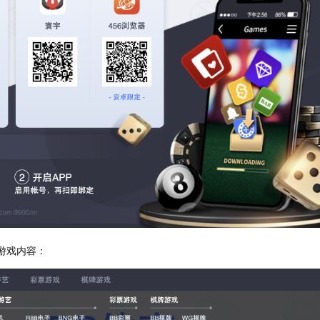
游戏内容：