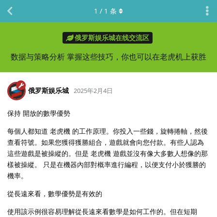
1
/
1
条
俄罗斯娱乐城在线交流区
数据与策略分析 掌握这些技巧，你也可以在老虎机上获胜
俄罗斯娱乐城
2025年2月4日
保持 開放的數學優勢
每個人都知道 老虎機 的工作原理。你投入一些錢，旋轉捲軸，然後
查看符號。如果您獲得獲勝組合，遊戲就會向您付款。有些人認為
這些遊戲是被操縱的。但是 老虎機 遊戲並沒有像大多數人想像的那
樣被操縱。 只是在機器內部對概率進行編程，以便支付小於獲勝的
機率。
從長遠來看，數學優勢是有效的
使用該示例很容易理解從長遠來看數學是如何工作的。但在短期