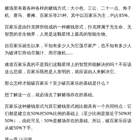
赌场里有着各种各样的赌钱方式：大小色、三公、二十一点、角子
机、赛马、番摊、百家乐等21种。其中以百家乐为主，约占85%。
百家乐是由扑克牌所组成的一种赌钱形式，扑克牌属于无生命、无
智慧的非生物界，人类是这颗星球上最高的智能生物。
自百家乐诞生以来，不知有多少人为它荡尽家产，也不知有多少人
为破译它而动尽脑汁、用尽微机……
难道百家乐真的不是我们这颗星球上的智慧所能解决的吗？不应该
这么悲观，百家乐既然是人发明的，就应该由人来解决它。
那么怎样才能破百家乐？至少破百家乐的基础是什么？
想了解这一点，就必须去了解赌场存在的基础。
百家乐这种赌钱形式与其它赌钱形式相比都具有一个共同特点：它
们都是建立在50%对50%比例的基础上（至少比例是接近于50%对
50%），由此可见：50%是赌场存在的基础。所以，破百家乐应该
从破50%下手。
第一章 认识篇